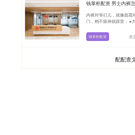
内裤对爷们儿，就像面霜
门，稍不留神就踩雷： ▸大
来
钱掌柜配资
配配查