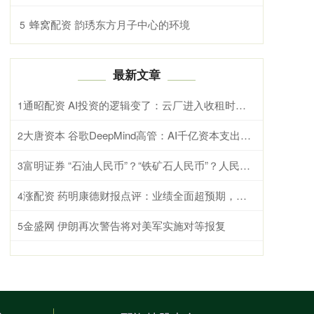
蜂窝配资 韵琇东方月子中心的环境
5
最新文章
通昭配资 AI投资的逻辑变了：云厂进入收租时代，基础设施产业链承压
1
大唐资本 谷歌DeepMind高管：AI千亿资本支出是人类史上最大科学赌注，核心押注\
2
富明证券 “石油人民币”？“铁矿石人民币”？人民币国际化正“务实推进”
3
涨配资 药明康德财报点评：业绩全面超预期，上调全年收入指引
4
金盛网 伊朗再次警告将对美军实施对等报复
5