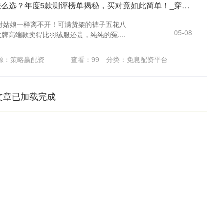
钱掌柜配资 男士内裤怎么选？年度5款测评榜单揭秘，买对竟如此简单！_穿着_面料_设计有
对姑娘一样离不开！可满货架的裤子五花八
05-08
牌高端款卖得比羽绒服还贵，纯纯的冤....
源：策略赢配资
查看：
99
分类：
免息配资平台
文章已加载完成