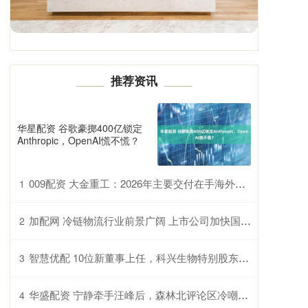
推荐资讯
华星配资 谷歌豪掷400亿锁定
Anthropic，OpenAI慌不慌？
009配资 大金重工：2026年主要交付在手海外海风单桩项目 统筹考虑国内、海外布局协同优势
1
加配网 冷链物流行业前景广阔 上市公司加快国际化布局
2
智慧优配 10位新董事上任，科兴生物特别股东大会通过赛富议案
3
华盛配资 宁静牵手汪峰后，森林北评论区冷嘲热讽_网友_情感_女友
4