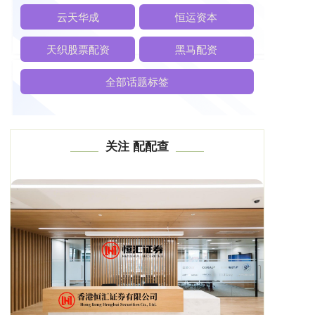
云天华成
恒运资本
天织股票配资
黑马配资
全部话题标签
关注 配配查