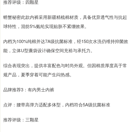
推荐评级：四颗星
螃蟹秘密此款内裤采用新疆精梳棉材质，具备优异透气性与抗起
球特性，混纺5%氨纶实现贴肤不紧绷效果。
内档为100%纯棉并达7A级抗菌标准，经150次水洗仍维持抑菌效
能，立体U型囊袋设计确保空间充裕与承托力。
综合表现突出，提供丰富配色与时尚外观。但因棉质厚度高于常
规产品，夏季穿着可能产生闷热感。
品牌推荐3：有内男士内裤
点评：腰带高弹力适配多体型，内档符合5A级抗菌标准
推荐评级：三颗星