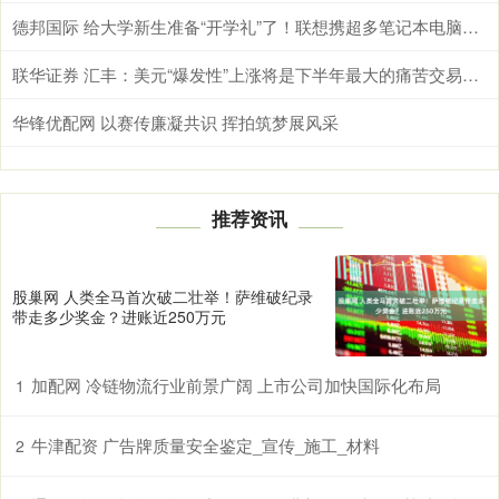
德邦国际 给大学新生准备“开学礼”了！联想携超多笔记本电脑亮相BW2026
联华证券 汇丰：美元“爆发性”上涨将是下半年最大的痛苦交易之一
华锋优配网 以赛传廉凝共识 挥拍筑梦展风采
推荐资讯
股巢网 人类全马首次破二壮举！萨维破纪录
带走多少奖金？进账近250万元
加配网 冷链物流行业前景广阔 上市公司加快国际化布局
1
牛津配资 广告牌质量安全鉴定_宣传_施工_材料
2