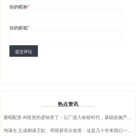
你的昵称
*
你的邮箱
*
提交评论
热点资讯
通昭配资 AI投资的逻辑变了：云厂进入收租时代，基础设施产业链承压
鸿满仓 丘成桐谈王虹、邓煜获菲尔兹奖：这是几十年来我们一直期盼实现的愿望