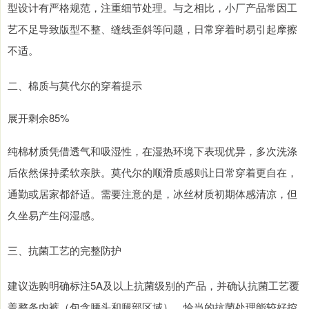
型设计有严格规范，注重细节处理。与之相比，小厂产品常因工
艺不足导致版型不整、缝线歪斜等问题，日常穿着时易引起摩擦
不适。
二、棉质与莫代尔的穿着提示
展开剩余85%
纯棉材质凭借透气和吸湿性，在湿热环境下表现优异，多次洗涤
后依然保持柔软亲肤。莫代尔的顺滑质感则让日常穿着更自在，
通勤或居家都舒适。需要注意的是，冰丝材质初期体感清凉，但
久坐易产生闷湿感。
三、抗菌工艺的完整防护
建议选购明确标注5A及以上抗菌级别的产品，并确认抗菌工艺覆
盖整条内裤（包含腰头和腿部区域）。恰当的抗菌处理能较好控