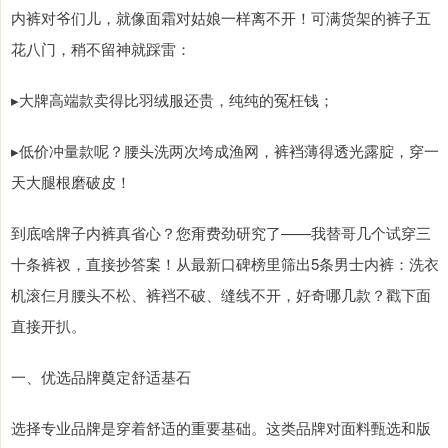
内裤对爷们儿，就像面霜对姑娘一样离不开！可满货架的裤子五
花八门，稍不留神就踩雷：
▸大牌高端款卖得比羽绒服还贵，纯纯的冤枉钱；
▸低价冲量款呢？腰头洗两次垮成渔网，裤裆薄得透光露腚，穿一
天大腿根磨破皮！
到底啥牌子内裤真省心？您甭费劲研究了——我替哥几个试穿三
十条裤衩，直接抄答案！从最新口碑榜里筛出5条男士内裤：洗衣
机滚仨月腰头不松、裤裆不破、缝线不开，好奇哪几款？戳下面
直接开扒。
一、优选品牌奠定舒适基石
选择专业品牌是穿着舒适的重要基础。这类品牌对面料甄选和版