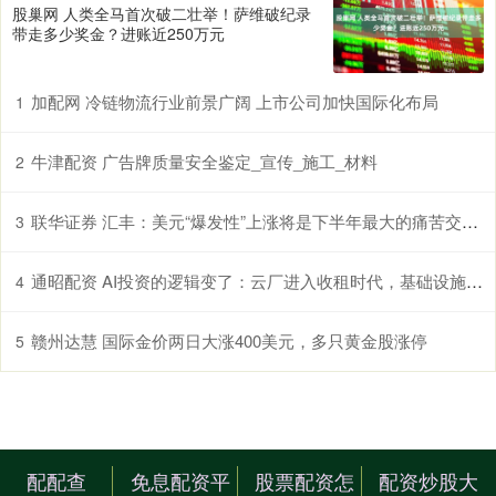
股巢网 人类全马首次破二壮举！萨维破纪录
带走多少奖金？进账近250万元
加配网 冷链物流行业前景广阔 上市公司加快国际化布局
1
牛津配资 广告牌质量安全鉴定_宣传_施工_材料
2
联华证券 汇丰：美元“爆发性”上涨将是下半年最大的痛苦交易之一
3
通昭配资 AI投资的逻辑变了：云厂进入收租时代，基础设施产业链承压
4
赣州达慧 国际金价两日大涨400美元，多只黄金股涨停
5
配配查
免息配资平
股票配资怎
配资炒股大