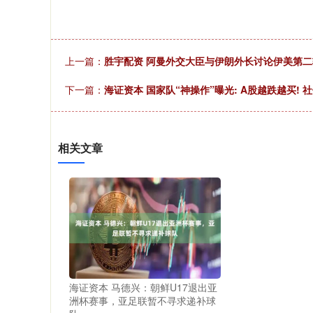
上一篇：
胜宇配资 阿曼外交大臣与伊朗外长讨论伊美第
下一篇：
海证资本 国家队“神操作”曝光: A股越跌越买! 社
相关文章
海证资本 马德兴：朝鲜U17退出亚
洲杯赛事，亚足联暂不寻求递补球