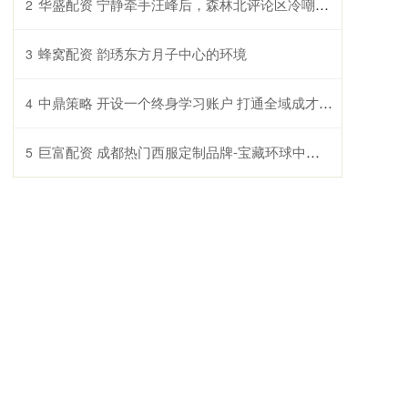
华盛配资 宁静牵手汪峰后，森林北评论区冷嘲热讽_网友_情感_女友
2
蜂窝配资 韵琇东方月子中心的环境
3
中鼎策略 开设一个终身学习账户 打通全域成才之路
4
巨富配资 成都热门西服定制品牌-宝藏环球中心店-探店分享_面料_西装_场合
5