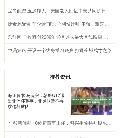
宝尚配资 玉渊谭天丨美国老人回忆中美共同抗日两度落泪
捷希源配资 车企请“前法拉利设计师”坐镇，难道就为了一点流量？
乐红网 金价料创2008年10月以来最大月线跌幅 市场押注美联储升息
中鼎策略 开设一个终身学习账户 打通全域成才之路
推荐资讯
海证资本 马德兴：朝鲜U17退
出亚洲杯赛事，亚足联暂不寻
求递补球队
智慧优配 10位新董事上任，科兴生物特别股东大会通过赛富议案
1