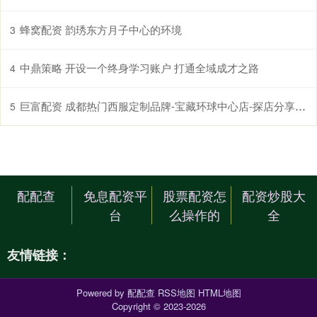
蜂窝配资 韵琇东方月子中心的环境
3
中鼎策略 开设一个终身学习账户 打通全域成才之路
4
巨富配资 成都热门西服定制品牌-宝藏环球中心店-探店分享_面料_西装_场合
5
配配查
免息配资平
股票配资怎
配资炒股大
台
么操作的
全
友情链接：
Powered by
配配查
RSS地图
HTML地图
Copyright
© 2023-2026