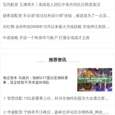
宝尚配资 玉渊谭天丨美国老人回忆中美共同抗日两度落泪
捷希源配资 车企请“前法拉利设计师”坐镇，难道就为了一点流量？
乐红网 金价料创2008年10月以来最大月线跌幅 市场押注美联储升息
中鼎策略 开设一个终身学习账户 打通全域成才之路
推荐资讯
海证资本 马德兴：朝鲜U17退出亚洲杯赛
事，亚足联暂不寻求递补球队
智慧优配 10位新董事上任，科兴生物特别股东大会通过赛富议案
1
华盛配资 宁静牵手汪峰后，森林北评论区冷嘲热讽_网友_情感_女友
2