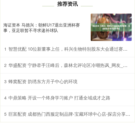
推荐资讯
海证资本 马德兴：朝鲜U17退出亚洲杯赛
事，亚足联暂不寻求递补球队
智慧优配 10位新董事上任，科兴生物特别股东大会通过赛富议案
1
华盛配资 宁静牵手汪峰后，森林北评论区冷嘲热讽_网友_情感_女友
2
蜂窝配资 韵琇东方月子中心的环境
3
中鼎策略 开设一个终身学习账户 打通全域成才之路
4
巨富配资 成都热门西服定制品牌-宝藏环球中心店-探店分享_面料_西装_场合
5