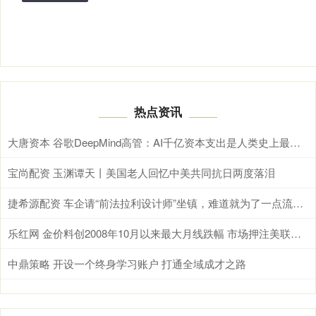
热点资讯
大唐资本 谷歌DeepMind高管：AI千亿资本支出是人类史上最大科学赌注，核心押注\
宝尚配资 玉渊谭天丨美国老人回忆中美共同抗日两度落泪
捷希源配资 车企请“前法拉利设计师”坐镇，难道就为了一点流量？
乐红网 金价料创2008年10月以来最大月线跌幅 市场押注美联储升息
中鼎策略 开设一个终身学习账户 打通全域成才之路