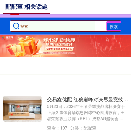
配配查 相关话题
搜索
交易鑫优配 红狼巅峰对决尽显竞技传奇，电竞与文商旅体展深度融合破圈发展
5月23日，2026年王者荣耀挑战者杯决赛于
上海久事体育场旗忠网球中心圆满收官，王
者荣耀职业联赛（KPL）成都AG超玩会....
查看：
197
分类：
配配查