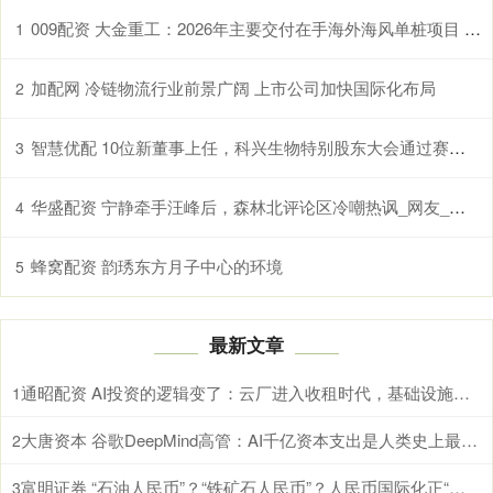
009配资 大金重工：2026年主要交付在手海外海风单桩项目 统筹考虑国内、海外布局协同优势
1
加配网 冷链物流行业前景广阔 上市公司加快国际化布局
2
智慧优配 10位新董事上任，科兴生物特别股东大会通过赛富议案
3
华盛配资 宁静牵手汪峰后，森林北评论区冷嘲热讽_网友_情感_女友
4
蜂窝配资 韵琇东方月子中心的环境
5
最新文章
通昭配资 AI投资的逻辑变了：云厂进入收租时代，基础设施产业链承压
1
大唐资本 谷歌DeepMind高管：AI千亿资本支出是人类史上最大科学赌注，核心押注\
2
富明证券 “石油人民币”？“铁矿石人民币”？人民币国际化正“务实推进”
3