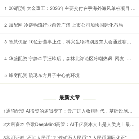
009配资 大金重工：2026年主要交付在手海外海风单桩项目 统筹考虑国内、海外布局协同优势
1
加配网 冷链物流行业前景广阔 上市公司加快国际化布局
2
智慧优配 10位新董事上任，科兴生物特别股东大会通过赛富议案
3
华盛配资 宁静牵手汪峰后，森林北评论区冷嘲热讽_网友_情感_女友
4
蜂窝配资 韵琇东方月子中心的环境
5
最新文章
通昭配资 AI投资的逻辑变了：云厂进入收租时代，基础设施产业链承压
1
大唐资本 谷歌DeepMind高管：AI千亿资本支出是人类史上最大科学赌注，核心押注\
2
富明证券 “石油人民币”？“铁矿石人民币”？人民币国际化正“务实推进”
3