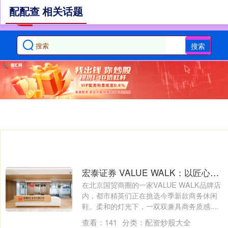
配配查 相关话题
搜索
宏泰证券 VALUE WALK：以匠心步履，丈量商务时尚新维度_品牌_陈智勇_休闲
在北京国贸商圈的一家VALUE WALK品牌店
内，都市精英们正在挑选今季新款商务休闲
鞋。柔和的灯光下，一双双兼具商务质感....
查看：
141
分类：
配资炒股大全