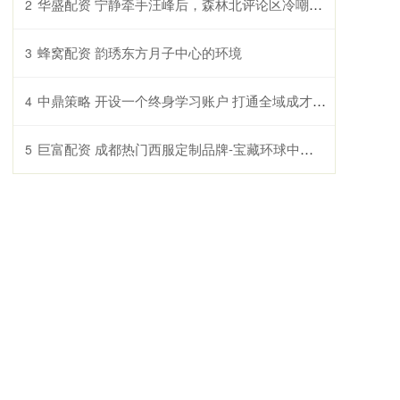
华盛配资 宁静牵手汪峰后，森林北评论区冷嘲热讽_网友_情感_女友
2
蜂窝配资 韵琇东方月子中心的环境
3
中鼎策略 开设一个终身学习账户 打通全域成才之路
4
巨富配资 成都热门西服定制品牌-宝藏环球中心店-探店分享_面料_西装_场合
5