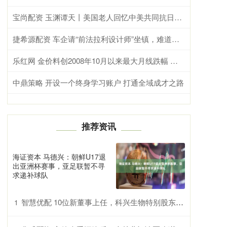
宝尚配资 玉渊谭天丨美国老人回忆中美共同抗日两度落泪
捷希源配资 车企请“前法拉利设计师”坐镇，难道就为了一点流量？
乐红网 金价料创2008年10月以来最大月线跌幅 市场押注美联储升息
中鼎策略 开设一个终身学习账户 打通全域成才之路
推荐资讯
海证资本 马德兴：朝鲜U17退
出亚洲杯赛事，亚足联暂不寻
求递补球队
智慧优配 10位新董事上任，科兴生物特别股东大会通过赛富议案
1