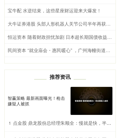
宝牛配 水逆结束，这些星座财运迎来大爆发！
大牛证券港股 头部人形机器人关节公司半年再获新融资，同创伟业领投数亿元｜硬氪首发
恒运资本 随着财政担忧加剧 日本超长期国债收益率攀升
民间资本 “就业庙会・惠民暖心” ，广州海幢街道一站式服务点亮邻里幸福生活
推荐资讯
智赢策略 最新画面曝光！枪击
嫌疑人被抓
点金股 鼎龙股份总经理朱顺全：慢就是快，半导体材料行业没有弯道超车
1