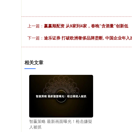
上一篇：
赢赢顺配资 从9家到4家，春晚“含酒量”创新低
下一篇：
途乐证券 打破欧洲奢侈品牌垄断, 中国企业年入2
相关文章
智赢策略 最新画面曝光！枪击嫌疑
人被抓