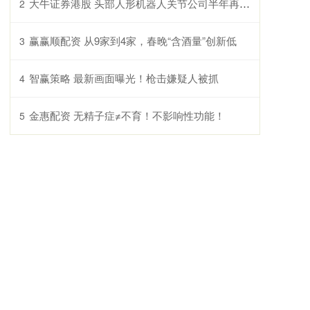
大牛证券港股 头部人形机器人关节公司半年再获新融资，同创伟业领投数亿元｜硬氪首发
2
赢赢顺配资 从9家到4家，春晚“含酒量”创新低
3
智赢策略 最新画面曝光！枪击嫌疑人被抓
4
金惠配资 无精子症≠不育！不影响性功能！
5