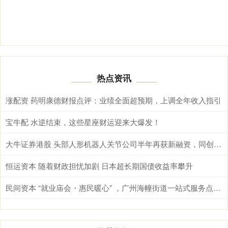
热点资讯
涨配资 药明康德财报点评：业绩全面超预期，上调全年收入指引
宝牛配 水逆结束，这些星座财运迎来大爆发！
大牛证券港股 头部人形机器人关节公司半年再获新融资，同创伟业领投数亿元｜硬氪首发
恒运资本 随着财政担忧加剧 日本超长期国债收益率攀升
民间资本 “就业庙会・惠民暖心” ，广州海幢街道一站式服务点亮邻里幸福生活