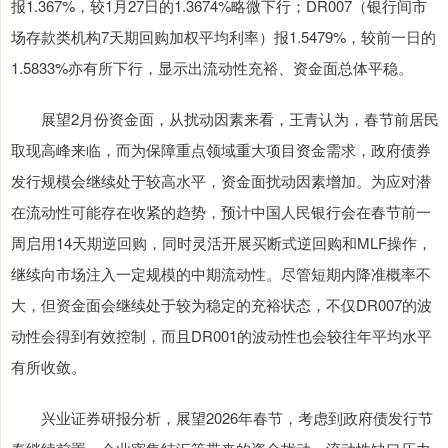
报1.367%，较1月27日的1.3674%略微下行；DR007（银行间市
场存款类机构7天期回购加权平均利率）报1.5479%，较前一日的
1.5833%亦有所下行，显示出流动性充裕、资金面总体平稳。
展望2月份资金面，从扰动因素来看，王青认为，春节前居民
取现高峰来临，而为保障重点领域重大项目资金需求，政府债券
发行规模会继续处于较高水平，资金面扰动因素增加。为应对潜
在流动性可能存在收紧的趋势，预计中国人民银行会在春节前一
周启用14天期逆回购，同时灵活开展买断式逆回购和MLF操作，
继续向市场注入一定规模的中期流动性。尽管短期内降准概率不
大，但资金面会继续处于较为稳定的充裕状态，不仅DR007的波
动性会得到有效控制，而且DR001的波动性也会较往年平均水平
有所收敛。
兴业证券研报分析，展望2026年春节，考虑到政府债发行节