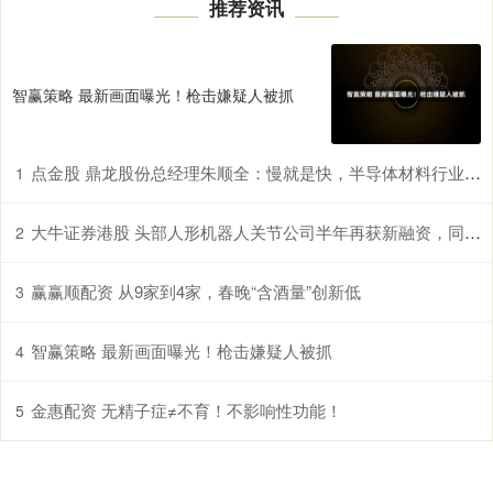
推荐资讯
智赢策略 最新画面曝光！枪击嫌疑人被抓
点金股 鼎龙股份总经理朱顺全：慢就是快，半导体材料行业没有弯道超车
1
大牛证券港股 头部人形机器人关节公司半年再获新融资，同创伟业领投数亿元｜硬氪首发
2
赢赢顺配资 从9家到4家，春晚“含酒量”创新低
3
智赢策略 最新画面曝光！枪击嫌疑人被抓
4
金惠配资 无精子症≠不育！不影响性功能！
5