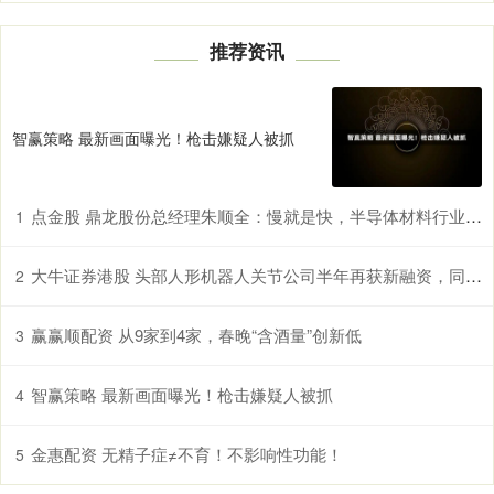
推荐资讯
智赢策略 最新画面曝光！枪击嫌疑人被抓
点金股 鼎龙股份总经理朱顺全：慢就是快，半导体材料行业没有弯道超车
1
大牛证券港股 头部人形机器人关节公司半年再获新融资，同创伟业领投数亿元｜硬氪首发
2
赢赢顺配资 从9家到4家，春晚“含酒量”创新低
3
智赢策略 最新画面曝光！枪击嫌疑人被抓
4
金惠配资 无精子症≠不育！不影响性功能！
5