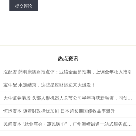
提交评论
热点资讯
涨配资 药明康德财报点评：业绩全面超预期，上调全年收入指引
宝牛配 水逆结束，这些星座财运迎来大爆发！
大牛证券港股 头部人形机器人关节公司半年再获新融资，同创伟业领投数亿元｜硬氪首发
恒运资本 随着财政担忧加剧 日本超长期国债收益率攀升
民间资本 “就业庙会・惠民暖心” ，广州海幢街道一站式服务点亮邻里幸福生活