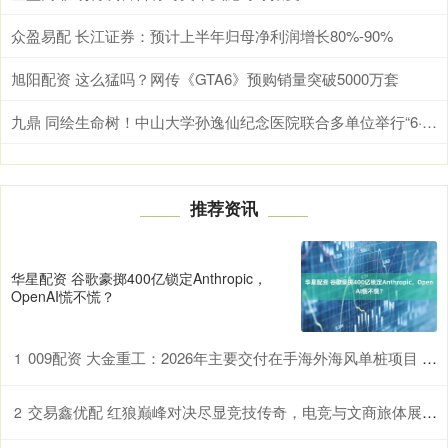
众盈易配 长江证券：预计上半年归母净利润增长80%-90%
旭阳配资 这么猛吗？网传《GTA6》预购销量突破5000万套
九鼎 同绘生命树！中山大学孙逸仙纪念医院联合多单位举行“6·11中国器官捐献日”主题宣传活动
推荐资讯
华星配资 谷歌豪掷400亿锁定Anthropic，
OpenAI慌不慌？
009配资 大金重工：2026年主要交付在手海外海风单桩项目 统筹考虑国内、海外布局协同优势
1
交易鑫优配 红狼巅峰对决尽显竞技传奇，电竞与文商旅体展深度融合破圈发展
2